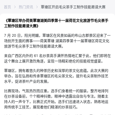
首页
热门资讯
覃塘区开启毛尖茶手工制作技能邀请大赛
《覃塘区举办荷美覃塘湖美四季第十一届荷花文化旅游节毛尖茶手
工制作技能邀请大赛》
7 月 20 日，阳光明媚，覃塘区在风景如画的布山古郡景区迎来了一
场别开生面的赛事——荷美覃塘 湖美四季第十一届覃塘区荷花文化
旅游节毛尖茶手工制作技能邀请大赛。
来自广西区内外的 61 名炒茶高手满怀热情地汇聚于此，他们即将在
这个舞台上展开激烈角逐，呈现一场精彩绝伦的技能视觉盛宴。
覃塘区，拥有着悠久的种茶历史和深厚的茶文化底蕴。此次大赛的
举办，旨在弘扬和传承覃塘区的毛尖茶文化，提升毛尖茶制作技艺
水平，促进茶叶产业的发展。
比赛现场，气氛热烈而庄重。选手们身着统一的服装，整齐地排列
在炒茶设备前，个个精神抖擞，眼神中透露出自信与专注。随着主
持人的一声令下，比赛正式开始。选手们迅速进入状态，熟练地运
用传统手工技艺，展现着他们精湛的炒茶技巧。