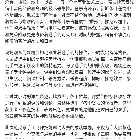
杀青、揉捻、炒干、提香……每一个环节都至关重要，需要炒茶者凭
借丰富的经验和高超的技艺来掌控。在杀青环节，新鲜茶叶在锅中
不断翻炒，散发出阵阵清香，弥漫在整个赛场。选手们巧妙地控制
着锅温与翻炒的节奏，确保茶叶杀青程度恰到好处。揉捻过程中，
他们的双手轻柔而有力地拿捏着茶叶，使其逐渐形成条索状。炒干
和提香阶段更是考验着选手们对火候和时间的把握，稍有不慎便可
能影响茶叶的品质和口感。
现场观众们聚精会神地观看着选手们的操作，不时发出阵阵赞叹。
大家被选手们的高超技艺所折服，仿佛能够感受到每一片茶叶在他
们手中逐渐焕发出的独特魅力。除了选手们的精彩表现，现场还设
置了专业评委团队。评委们认真观察着每一位选手的操作过程，从
卫生状况、锅温控制、杀青方法、杀青程度、摊晾、揉捻效果、条
索形状、色泽以及香气等多个方面进行严格评判。
经过数小时的激烈角逐，比赛终于落下帷幕。评委们根据各项标准
进行了细致的评分和讨论，最终评选出了各个奖项的获得者。这些
获奖者不仅在技术上表现出色，更重要的是他们通过自己的双手，
将覃塘毛尖茶的独特韵味展现得淋漓尽致。
此次毛尖茶手工制作技能邀请大赛的成功举办，不仅为广大炒茶选
手提供了一个交流与展示的平台，也进一步推动了覃塘区毛尖茶制