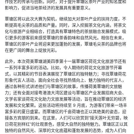
作技艺的传承与创新。同时，对于提升覃塘区茶叶产业的知名度和
影响力，促进当地茶经济的发展具有重要意义。
覃塘区将以此次大赛为契机，继续加大对茶叶产业的扶持力度，不
断提高毛尖茶的品质和产量。同时，深入挖掘茶文化内涵，将茶文
化与旅游产业相结合，打造具有覃塘特色的茶旅融合发展模式，吸
引更多的游客前来感受覃塘的茶香韵味和自然风光。相信在未来，
覃塘区的茶叶产业将迎来更加蓬勃的发展，覃塘毛尖茶的品牌也将
在更广阔的舞台上绽放光彩。
此外，本次荷美覃塘湖美四季第十一届覃塘区荷花文化旅游节还有
一系列丰富多彩的活动。比如，令人期待的荷花文化旅游节开幕
式，以其精彩的节目表演展现了覃塘区的独特魅力；寻找覃塘荷花
形象代言人活动，面向全社会寻找热情向上、魅力独特的代言人，
通过各种形式讲述他们与覃塘区的故事，传播荷美覃塘的文旅魅
力；还有全面对接粤港澳大湾区建设与覃塘区产业发展招商大会、
文学名家谈荷花文化助力文旅发展等活动，旨在推动覃塘区的经济
发展和文化繁荣。这些活动将持续至 9 月底，为游客们带来一场丰
富多彩的夏日盛宴。而覃塘区的千亩荷塘也正以其绝美的姿态，迎
接各方宾朋的到来。在这里，人们可以欣赏到“接天莲叶无穷碧，映
日荷花别样红”的壮观景色，感受大自然的独特魅力。覃塘区正以其
独特的自然风光、深厚的文化底蕴和蓬勃发展的态势，成为人们向